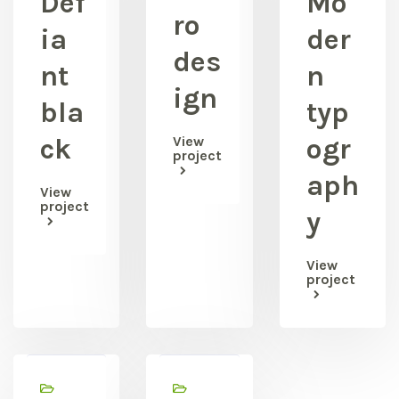
Def
Mo
ro
ia
der
des
nt
n
ign
bla
typ
ck
View
ogr
project
aph
View
project
y
View
project