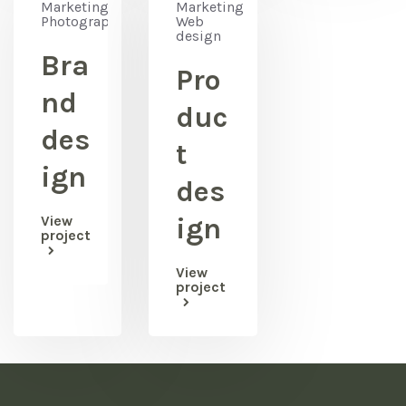
Marketing,
Marketing,
Photography
Web
design
Bra
Pro
nd
duc
des
t
ign
des
View
ign
project
View
project