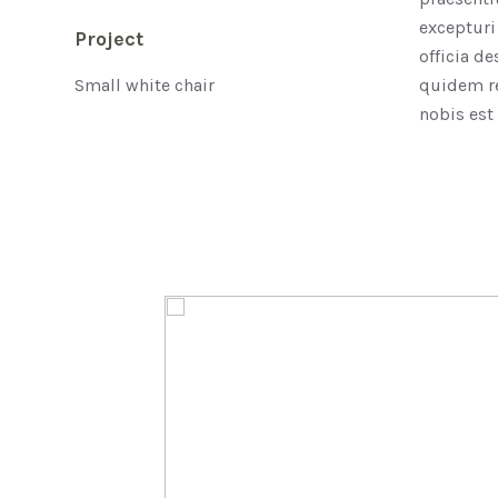
excepturi
Project
officia d
Small white chair
quidem re
nobis est