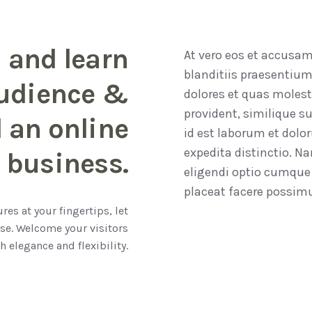
l and learn
At vero eos et accusa
blanditiis praesentium
audience &
dolores et quas molest
provident, similique su
d an online
id est laborum et dolo
expedita distinctio. N
business.
eligendi optio cumque
placeat facere possim
res at your fingertips, let
ose. Welcome your visitors
h elegance and flexibility.