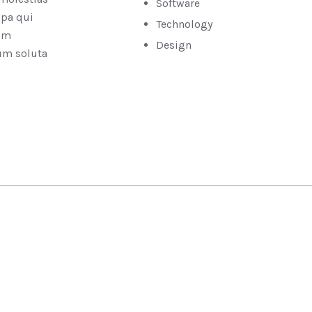
Software
lpa qui
Technology
rum
Design
cum soluta