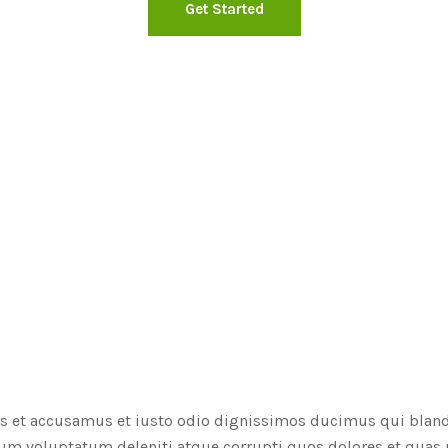
Get Started
os et accusamus et iusto odio dignissimos ducimus qui bland
um voluptatum deleniti atque corrupti quos dolores et quas