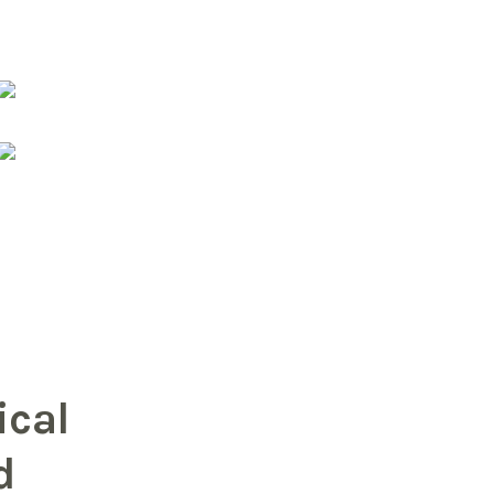
ical
d