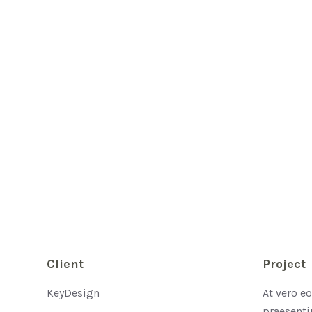
Client
Project
KeyDesign
At vero e
praesenti