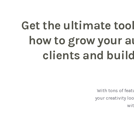
Get the ultimate too
how to grow your 
clients and buil
With tons of featu
your creativity lo
wit